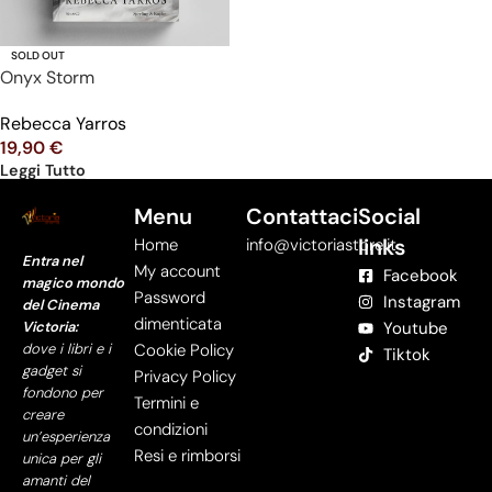
SOLD OUT
Onyx Storm
Rebecca Yarros
19,90
€
Leggi Tutto
Menu
Contattaci
Social
links
Home
info@victoriastore.it
Entra nel
My account
Facebook
magico mondo
Password
Instagram
del Cinema
dimenticata
Victoria:
Youtube
dove i libri e i
Cookie Policy
Tiktok
gadget si
Privacy Policy
fondono per
Termini e
creare
condizioni
un’esperienza
Resi e rimborsi
unica per gli
amanti del