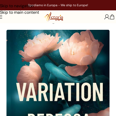
Skip to navigation
Spediamo in Europa - We ship to Europe!
Skip to main content
Home
/
Libri
/
Genere
/
Young Adult