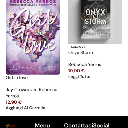
SOLD OUT
Onyx Storm
Rebecca Yarros
19,90
€
Leggi Tutto
Girl in love
Jay Crownover
,
Rebecca
Yarros
12,90
€
Aggiungi Al Carrello
Menu
Contattaci
Social