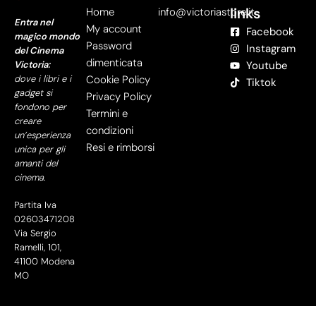
links
Home
info@victoriastore.it
Entra nel
My account
Facebook
magico mondo
Password
Instagram
del Cinema
dimenticata
Victoria:
Youtube
dove i libri e i
Cookie Policy
Tiktok
gadget si
Privacy Policy
fondono per
Termini e
creare
condizioni
un’esperienza
Resi e rimborsi
unica per gli
amanti del
cinema.
Partita Iva
02603471208
Via Sergio
Ramelli, 101,
41100 Modena
MO