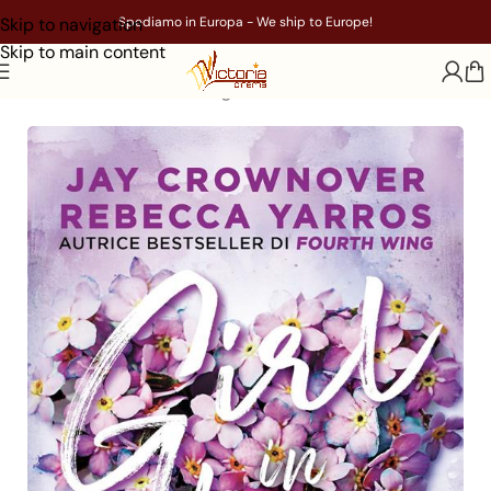
Skip to navigation
Spediamo in Europa - We ship to Europe!
Skip to main content
Home
/
Libri
/
Genere
/
Young Adult