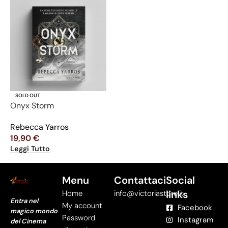
SOLD OUT
Onyx Storm
Rebecca Yarros
19,90
€
Leggi Tutto
Menu
Contattaci
Social
links
Home
info@victoriastore.it
Entra nel
My account
Facebook
magico mondo
Password
Instagram
del Cinema