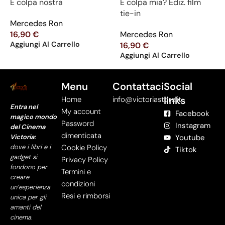
È colpa nostra
È colpa mia? Ediz. film
tie-in
Mercedes Ron
16,90
€
Mercedes Ron
Aggiungi Al Carrello
16,90
€
Aggiungi Al Carrello
Menu
Contattaci
Social
links
Home
info@victoriastore.it
Entra nel
My account
Facebook
magico mondo
Password
Instagram
del Cinema
dimenticata
Victoria:
Youtube
dove i libri e i
Cookie Policy
Tiktok
gadget si
Privacy Policy
fondono per
Termini e
creare
condizioni
un’esperienza
Resi e rimborsi
unica per gli
amanti del
cinema.