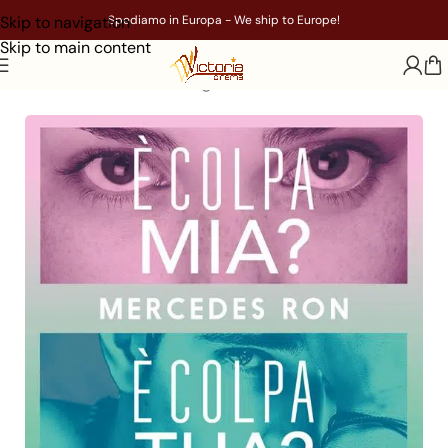
Skip to navigation
Spediamo in Europa - We ship to Europe!
Skip to main content
Home
/
Libri
/
Genere
/
Young Adult