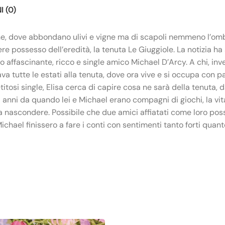
 (0)
ane, dove abbondano ulivi e vigne ma di scapoli nemmeno l’ombr
ere possesso dell’eredità, la tenuta Le Giuggiole. La notizia h
to affascinante, ricco e single amico Michael D’Arcy. A chi, inv
ava tutte le estati alla tenuta, dove ora vive e si occupa con 
itosi single, Elisa cerca di capire cosa ne sarà della tenuta,
anni da quando lei e Michael erano compagni di giochi, la vita 
 nascondere. Possibile che due amici affiatati come loro possa
ichael finissero a fare i conti con sentimenti tanto forti quan