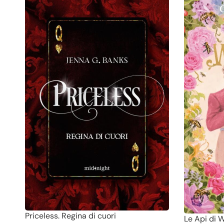
Priceless. Regina di cuori
Le Api di W