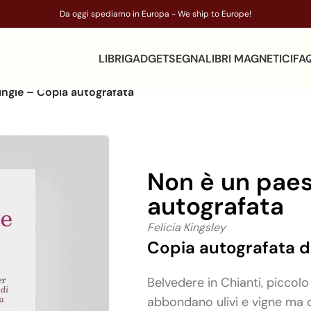
Da oggi spediamo in Europa - We ship to Europe!
LIBRI
GADGET
SEGNALIBRI MAGNETICI
FA
ingle – Copia autografata
Non è un paes
autografata
Felicia Kingsley
Copia autografata da
Belvedere in Chianti, piccolo
abbondano ulivi e vigne ma 