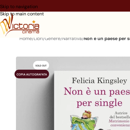
Skip to navigation
Skip to main content
Home
/
Libri
/
Genere
/
Narrativa
/
Non è un paese per s
SOLD OUT
COPIA AUTOGRAFATA