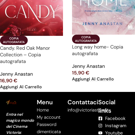
COPIA

COPIA

AUTOGRAFATA
AUTOGRAFATA
Long way home- Copia
Candy. Red Oak Manor
autografata
Collection – Copia
autografata
Jenny Anastan
15,90
€
Jenny Anastan
Aggiungi Al Carrello
16,90
€
Aggiungi Al Carrello
Menu
Contattaci
Social
links
Home
info@victoriastore.it
Entra nel
My account
Facebook
magico mondo
Password
Instagram
del Cinema
dimenticata
Victoria:
Youtube