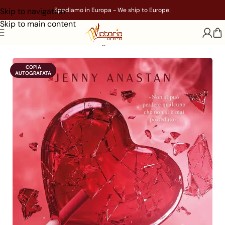
Skip to navigation
Spediamo in Europa - We ship to Europe!
Skip to main content
Home
/
Libri
/
Genere
/
Young Adult
COPIA

AUTOGRAFATA