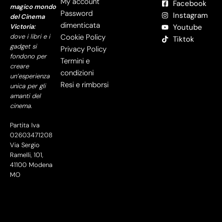
My account
Facebook
magico mondo
Password
Instagram
del Cinema
dimenticata
Victoria:
Youtube
dove i libri e i
Cookie Policy
Tiktok
gadget si
Privacy Policy
fondono per
Termini e
creare
condizioni
un’esperienza
Resi e rimborsi
unica per gli
amanti del
cinema.
Partita Iva
02603471208
Via Sergio
Ramelli, 101,
41100 Modena
MO