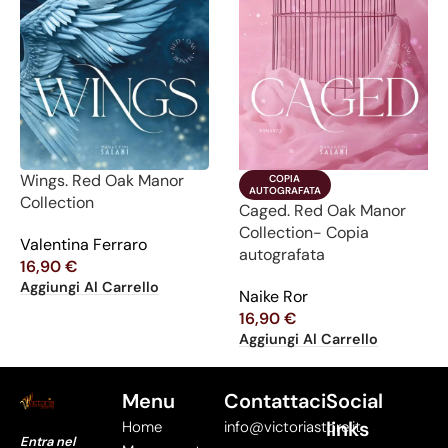
Wings. Red Oak Manor
COPIA

AUTOGRAFATA
Collection
Caged. Red Oak Manor
Collection- Copia
Valentina Ferraro
autografata
16,90
€
Aggiungi Al Carrello
Naike Ror
16,90
€
Aggiungi Al Carrello
Menu
Contattaci
Social
links
Home
info@victoriastore.it
Entra nel