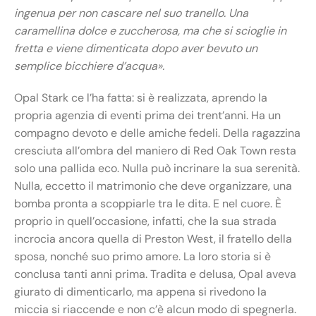
ingenua per non cascare nel suo tranello. Una
caramellina dolce e zuccherosa, ma che si scioglie in
fretta e viene dimenticata dopo aver bevuto un
semplice bicchiere d’acqua».
Opal Stark ce l’ha fatta: si è realizzata, aprendo la
propria agenzia di eventi prima dei trent’anni. Ha un
compagno devoto e delle amiche fedeli. Della ragazzina
cresciuta all’ombra del maniero di Red Oak Town resta
solo una pallida eco. Nulla può incrinare la sua serenità.
Nulla, eccetto il matrimonio che deve organizzare, una
bomba pronta a scoppiarle tra le dita. E nel cuore. È
proprio in quell’occasione, infatti, che la sua strada
incrocia ancora quella di Preston West, il fratello della
sposa, nonché suo primo amore. La loro storia si è
conclusa tanti anni prima. Tradita e delusa, Opal aveva
giurato di dimenticarlo, ma appena si rivedono la
miccia si riaccende e non c’è alcun modo di spegnerla.