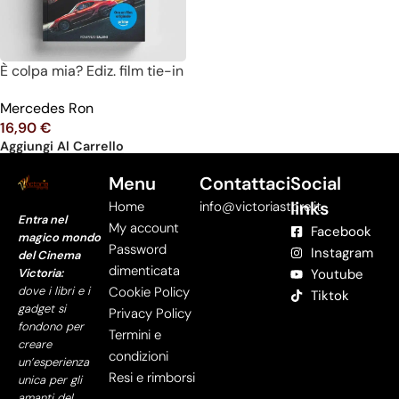
È colpa mia? Ediz. film tie-in
Mercedes Ron
16,90
€
Aggiungi Al Carrello
Menu
Contattaci
Social
links
Home
info@victoriastore.it
Entra nel
My account
Facebook
magico mondo
Password
Instagram
del Cinema
dimenticata
Victoria:
Youtube
dove i libri e i
Cookie Policy
Tiktok
gadget si
Privacy Policy
fondono per
Termini e
creare
condizioni
un’esperienza
Resi e rimborsi
unica per gli
amanti del