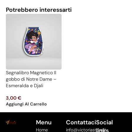
Potrebbero interessarti
Segnalibro Magnetico Il
gobbo di Notre Dame –
Esmeralda e Djali
3,00
€
Aggiungi Al Carrello
Menu
Contattaci
Social
links
Home
info@victoriastore.it