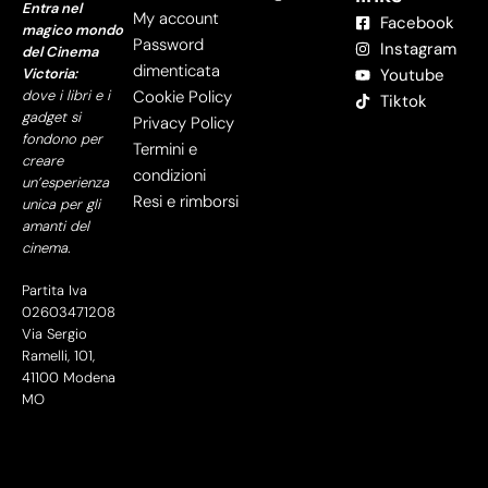
Entra nel
My account
Facebook
magico mondo
Password
Instagram
del Cinema
dimenticata
Victoria:
Youtube
dove i libri e i
Cookie Policy
Tiktok
gadget si
Privacy Policy
fondono per
Termini e
creare
condizioni
un’esperienza
Resi e rimborsi
unica per gli
amanti del
cinema.
Partita Iva
02603471208
Via Sergio
Ramelli, 101,
41100 Modena
MO