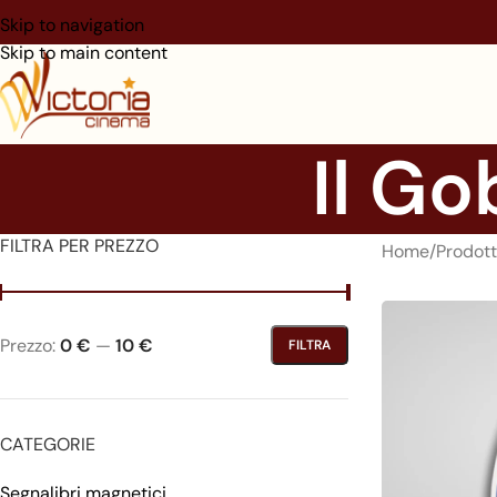
Skip to navigation
Skip to main content
Il G
FILTRA PER PREZZO
Home
/
Prodott
Prezzo:
0 €
—
10 €
FILTRA
CATEGORIE
Segnalibri magnetici