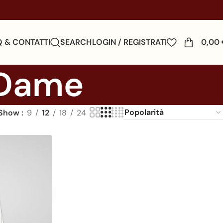
Q & CONTATTI
SEARCH
LOGIN / REGISTRATI
0,00
-Dame
Show
9
12
18
24