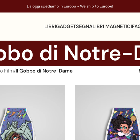
Da oggi spediamo in Europa - We ship to Europe!
LIBRI
GADGET
SEGNALIBRI MAGNETICI
FA
obbo di Notre
o Film
/
Il Gobbo di Notre-Dame