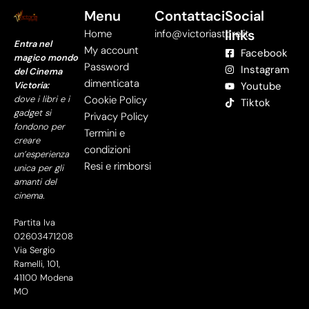
Menu
Contattaci
Social
links
Home
info@victoriastore.it
Entra nel
My account
Facebook
magico mondo
Password
Instagram
del Cinema
dimenticata
Victoria:
Youtube
dove i libri e i
Cookie Policy
Tiktok
gadget si
Privacy Policy
fondono per
Termini e
creare
condizioni
un’esperienza
Resi e rimborsi
unica per gli
amanti del
cinema.
Partita Iva
02603471208
Via Sergio
Ramelli, 101,
41100 Modena
MO