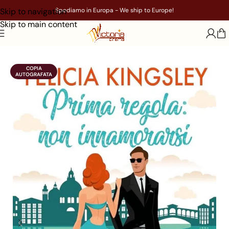
Skip to navigation
Spediamo in Europa - We ship to Europe!
Skip to main content
Home
/
Libri
/
Genere
/
Narrativa
COPIA

AUTOGRAFATA