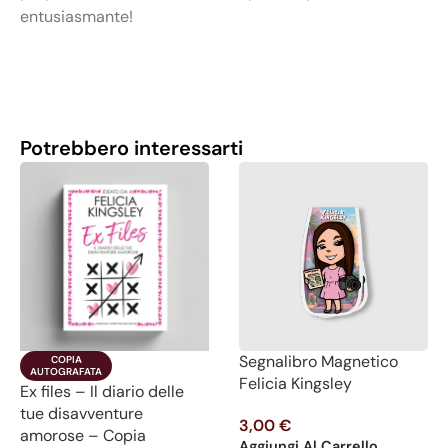
entusiasmante!
Potrebbero interessarti
Segnalibro Magnetico
COPIA

AUTOGRAFATA
Felicia Kingsley
Ex files – Il diario delle
tue disavventure
3,00
€
amorose – Copia
Aggiungi Al Carrello