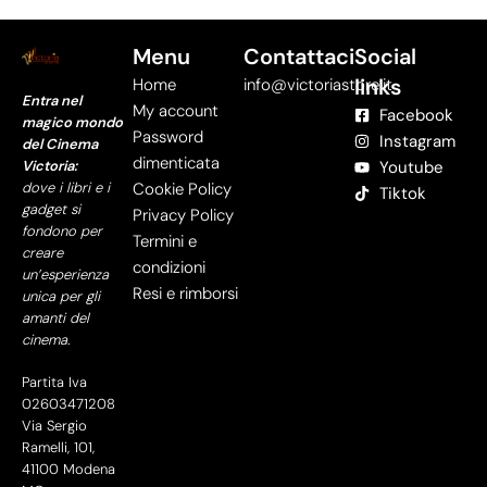
Menu
Contattaci
Social
links
Home
info@victoriastore.it
Entra nel
My account
Facebook
magico mondo
Password
Instagram
del Cinema
dimenticata
Victoria:
Youtube
dove i libri e i
Cookie Policy
Tiktok
gadget si
Privacy Policy
fondono per
Termini e
creare
condizioni
un’esperienza
Resi e rimborsi
unica per gli
amanti del
cinema.
Partita Iva
02603471208
Via Sergio
Ramelli, 101,
41100 Modena