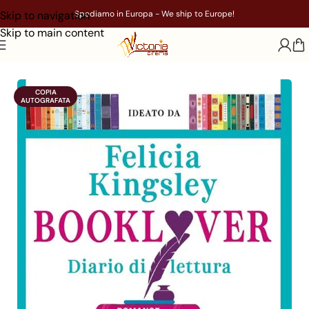
Skip to navigation
Spediamo in Europa - We ship to Europe!
Skip to main content
Home
/
Libri
/
Genere
/
Classici
COPIA

AUTOGRAFATA