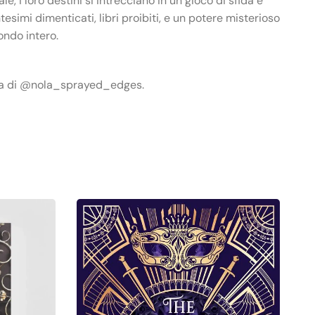
, i loro destini si intrecciano in un gioco di sfida e
esimi dimenticati, libri proibiti, e un potere misterioso
ondo intero.
ura di @nola_sprayed_edges.