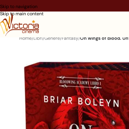
Skip to navigation
Skip to main content
Home
/
Libri
/
Genere
/
Fantasy
/
On wings of blood. Un