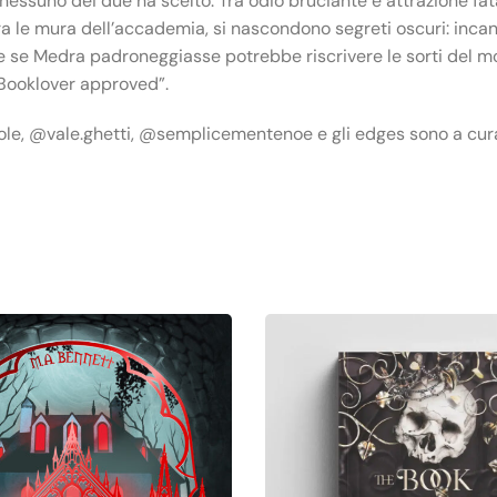
essuno dei due ha scelto. Tra odio bruciante e attrazione fatale
ra le mura dell’accademia, si nascondono segreti oscuri: incant
e se Medra padroneggiasse potrebbe riscrivere le sorti del m
“Booklover approved”.
gole, @vale.ghetti, @semplicementenoe e gli edges sono a c