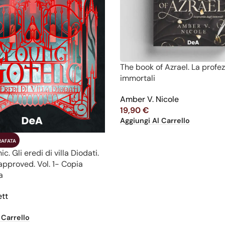
The book of Azrael. La profez
immortali
Amber V. Nicole
19,90
€
Aggiungi Al Carrello
RAFATA
c. Gli eredi di villa Diodati.
approved. Vol. 1- Copia
a
ett
 Carrello