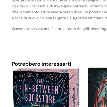
spietato, è legato a Medra da un rituale di sangue che n
desiderio che rischia di travolgere entrambi. Intanto, t
che lentamente attira Medra verso di sé. Un potere ch
Nasce la nuova collana targata De Agostini intitolata 
Questo ottavo volume è stato curato da @libriconfra
Potrebbero interessarti