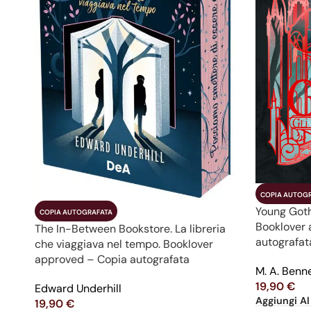
COPIA AUTOG
Young Gothi
COPIA AUTOGRAFATA
Booklover 
The In-Between Bookstore. La libreria
autografat
che viaggiava nel tempo. Booklover
approved – Copia autografata
M. A. Benn
19,90
€
Edward Underhill
Aggiungi Al
19,90
€