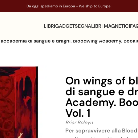
Da oggi spediamo in Europa - We ship to Europe!
LIBRI
GADGET
SEGNALIBRI MAGNETICI
FA
’accademia di sangue e draghi. Bloodwing Academy. Booklo
On wings of b
di sangue e d
Academy. Boo
Vol. 1
Briar Boleyn
Per sopravvivere alla Blo