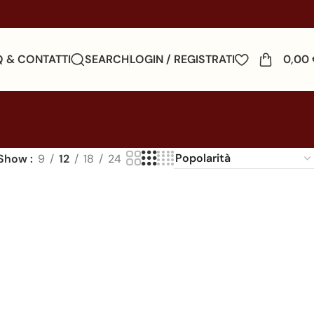
Q & CONTATTI
SEARCH
LOGIN / REGISTRATI
0,00
Show
9
12
18
24