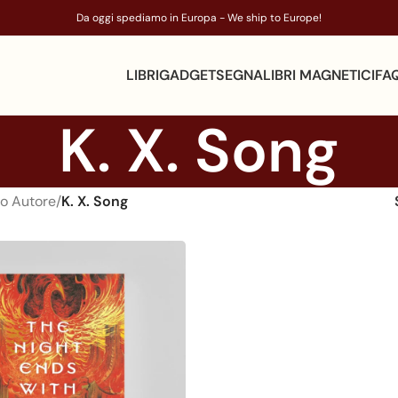
Da oggi spediamo in Europa - We ship to Europe!
LIBRI
GADGET
SEGNALIBRI MAGNETICI
FA
K. X. Song
o Autore
/
K. X. Song