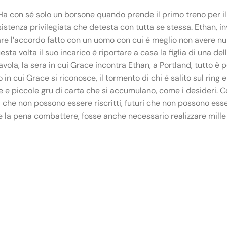
 Ha con sé solo un borsone quando prende il primo treno per i
tenza privilegiata che detesta con tutta se stessa. Ethan, in
re l’accordo fatto con un uomo con cui è meglio non avere null
a volta il suo incarico è riportare a casa la figlia di una delle
ola, la sera in cui Grace incontra Ethan, a Portland, tutto è pe
in cui Grace si riconosce, il tormento di chi è salito sul ring 
te e piccole gru di carta che si accumulano, come i desideri. Co
i che non possono essere riscritti, futuri che non possono es
le la pena combattere, fosse anche necessario realizzare mille 