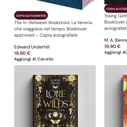
COPIA AUTOG
Young Gothi
COPIA AUTOGRAFATA
Booklover 
The In-Between Bookstore. La libreria
autografat
che viaggiava nel tempo. Booklover
approved – Copia autografata
M. A. Benn
19,90
€
Edward Underhill
Aggiungi Al
19,90
€
Aggiungi Al Carrello