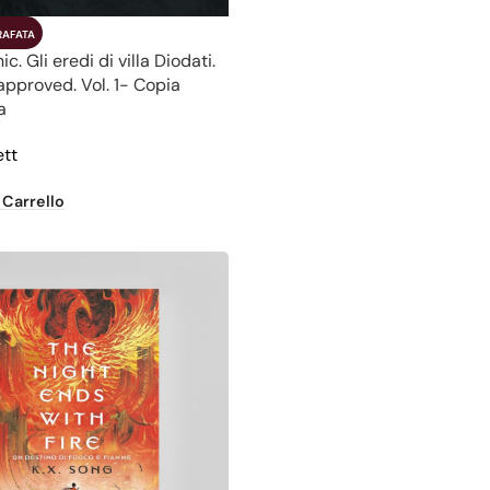
RAFATA
c. Gli eredi di villa Diodati.
approved. Vol. 1- Copia
a
ett
 Carrello