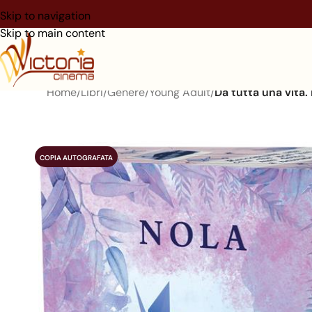
Skip to navigation
Skip to main content
Home
/
Libri
/
Genere
/
Young Adult
/
Da tutta una vita
COPIA AUTOGRAFATA