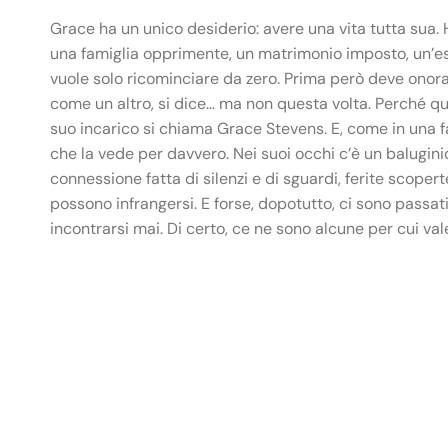
Grace ha un unico desiderio: avere una vita tutta sua.
una famiglia opprimente, un matrimonio imposto, un’esis
vuole solo ricominciare da zero. Prima però deve onora
come un altro, si dice… ma non questa volta. Perché quest
suo incarico si chiama Grace Stevens. E, come in una fav
che la vede per davvero. Nei suoi occhi c’è un baluginio 
connessione fatta di silenzi e di sguardi, ferite scoper
possono infrangersi. E forse, dopotutto, ci sono passat
incontrarsi mai. Di certo, ce ne sono alcune per cui va