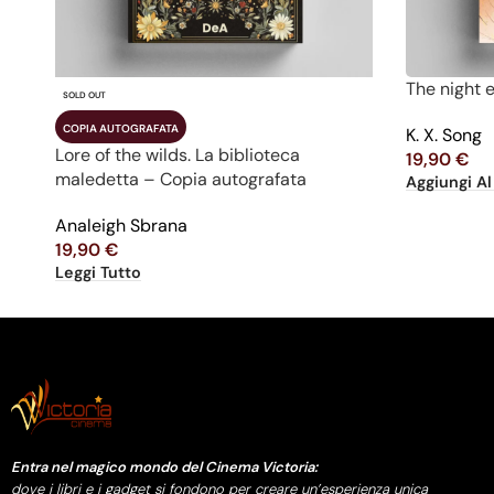
The night e
SOLD OUT
COPIA AUTOGRAFATA
K. X. Song
Lore of the wilds. La biblioteca
19,90
€
maledetta – Copia autografata
Aggiungi Al
Analeigh Sbrana
19,90
€
Leggi Tutto
Entra nel magico mondo del Cinema Victoria:
dove i libri e i gadget si fondono per creare un’esperienza unica