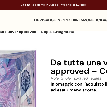
Da oggi spediamo in Europa - We ship to Europe!
LIBRI
GADGET
SEGNALIBRI MAGNETICI
FA
. Booklover approved – Copia autografata
Da tutta una v
approved – C
Nola @nola_sprayed_edges
In omaggio con l’acquisto i
ad esaurimeno scorte.