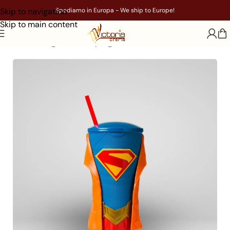
Skip to navigation
Spediamo in Europa - We ship to Europe!
Skip to main content
Home
/
Gadget
/
Film
/
Supergirl