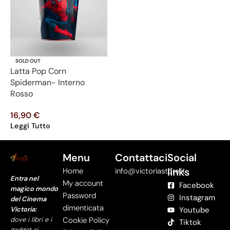
SOLD OUT
Latta Pop Corn
Spiderman- Interno
Rosso
16,90
€
Leggi Tutto
Menu
Contattaci
Social
links
Home
info@victoriastore.it
Entra nel
My account
Facebook
magico mondo
Password
Instagram
del Cinema
dimenticata
Victoria:
Youtube
dove i libri e i
Cookie Policy
Tiktok
gadget si