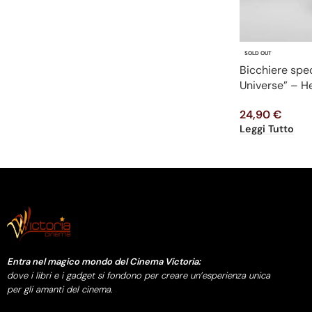
SOLD OUT
Bicchiere spec
Universe” – H
24,90
€
Leggi Tutto
Entra nel magico mondo del Cinema Victoria:
dove i libri e i gadget si fondono per creare un’esperienza unica
per gli amanti del cinema.