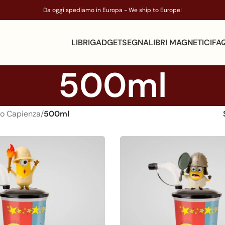
Da oggi spediamo in Europa - We ship to Europe!
LIBRI
GADGET
SEGNALIBRI MAGNETICI
FA
500ml
to Capienza
/
500ml