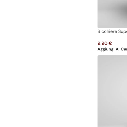
Bicchiere Supe
9,90
€
Aggiungi Al Car