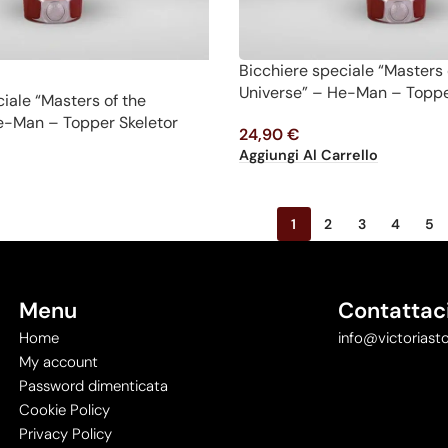
Bicchiere speciale “Masters 
Universe” – He-Man – Toppe
iale “Masters of the
e-Man – Topper Skeletor
24,90
€
Aggiungi Al Carrello
1
2
3
4
5
Menu
Contattac
Home
info@victoriasto
My account
Password dimenticata
Cookie Policy
Privacy Policy