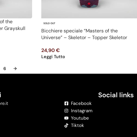
of the
SOLD OUT
r Grayskull
Bicchiere speciale “Masters of the
Universe” – Skeletor – Topper Skeletor
24,90
€
Leggi Tutto
6
→
i
Social links
re.it
Facebook
Instagram
Youtube
Tiktok