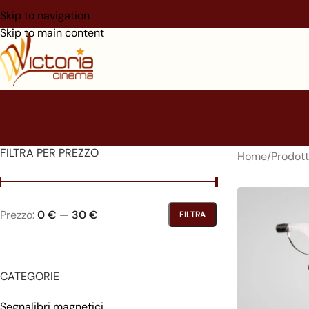
Skip to navigation
Skip to main content
FILTRA PER PREZZO
Home
/
Prodot
Prezzo:
0 €
—
30 €
FILTRA
CATEGORIE
Segnalibri magnetici