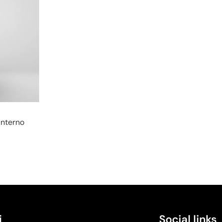
Interno
i
Social links