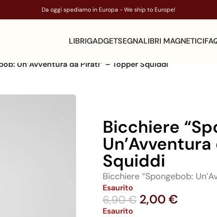
Da oggi spediamo in Europa - We ship to Europe!
LIBRI
GADGET
SEGNALIBRI MAGNETICI
FA
ob: Un’Avventura da Pirati” – Topper Squiddi
Bicchiere “S
Un’Avventura 
Squiddi
Bicchiere “Spongebob: Un’Av
Esaurito
2,00
€
6,90
€
Esaurito