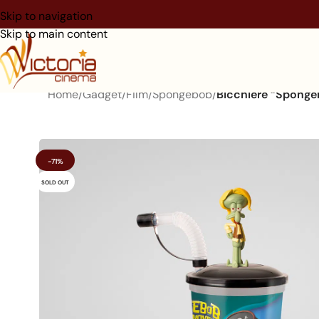
Skip to navigation
Skip to main content
Home
/
Gadget
/
Film
/
Spongebob
/
Bicchiere “Spongeb
-71%
SOLD OUT