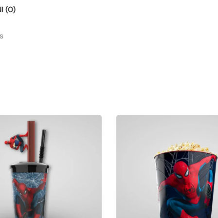
 (0)
s