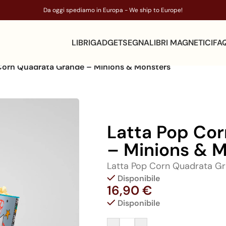
Da oggi spediamo in Europa - We ship to Europe!
LIBRI
GADGET
SEGNALIBRI MAGNETICI
FA
Corn Quadrata Grande – Minions & Monsters
Latta Pop Co
– Minions & 
Latta Pop Corn Quadrata Gr
Disponibile
16,90
€
Disponibile