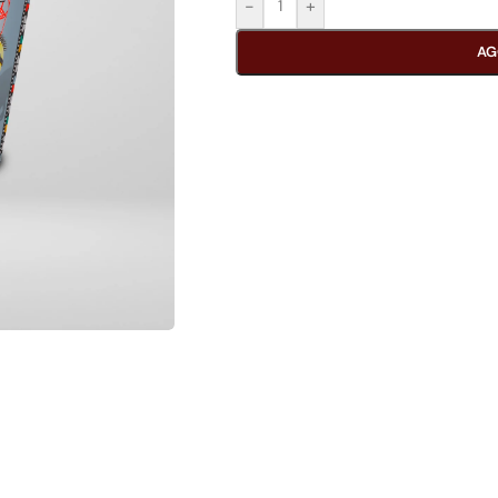
-
+
AG