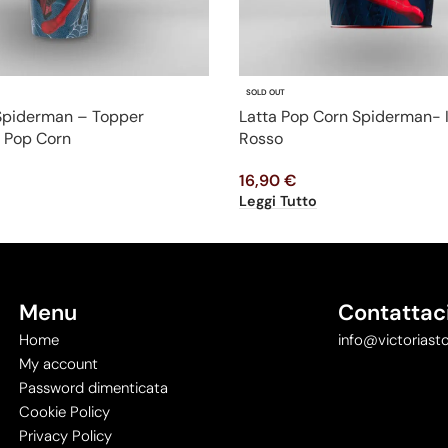
SOLD OUT
 Spiderman – Topper
Latta Pop Corn Spiderman- 
 Pop Corn
Rosso
16,90
€
Leggi Tutto
Menu
Contattac
Home
info@victoriasto
My account
Password dimenticata
Cookie Policy
Privacy Policy