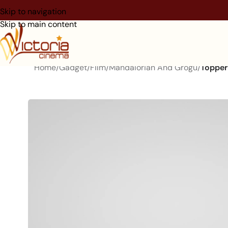
Skip to navigation
Skip to main content
Home
/
Gadget
/
Film
/
Mandalorian And Grogu
/
Topper