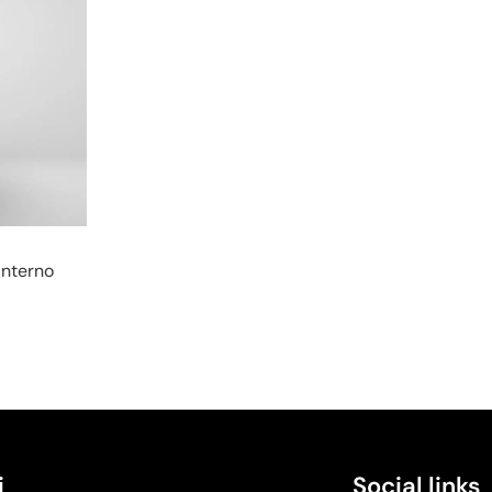
Interno
i
Social links