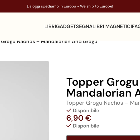
Da oggi spediamo in Europa - We ship to Europe!
LIBRI
GADGET
SEGNALIBRI MAGNETICI
FA
 Grogu Nachos – Mandalorian And Grogu
Topper Grogu
Mandalorian 
Topper Grogu Nachos – Man
Disponibile
6,90
€
Disponibile