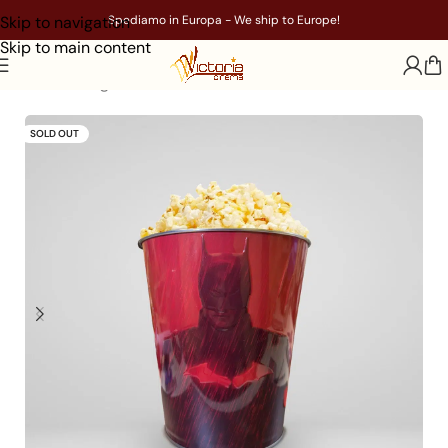
Skip to navigation
Spediamo in Europa - We ship to Europe!
Skip to main content
Home
/
Gadget
/
Film
/
Batman
SOLD OUT