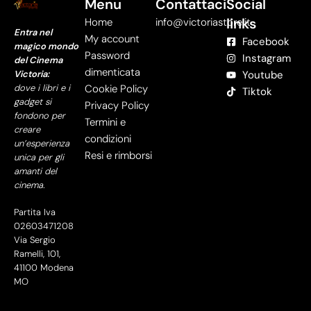
Menu
Contattaci
Social
links
Home
info@victoriastore.it
Entra nel
My account
Facebook
magico mondo
Password
Instagram
del Cinema
dimenticata
Victoria:
Youtube
dove i libri e i
Cookie Policy
Tiktok
gadget si
Privacy Policy
fondono per
Termini e
creare
condizioni
un’esperienza
Resi e rimborsi
unica per gli
amanti del
cinema.
Partita Iva
02603471208
Via Sergio
Ramelli, 101,
41100 Modena
MO