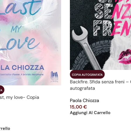
COPIA AUTOGRAFATA
Backfire. Sfida senza freni –
autografata
TA
ast, my love- Copia
Paola Chiozza
15,00
€
Aggiungi Al Carrello
rello