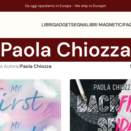
Da oggi spediamo in Europa - We ship to Europe!
LIBRI
GADGET
SEGNALIBRI MAGNETICI
FA
Paola Chiozza
o Autore
/
Paola Chiozza