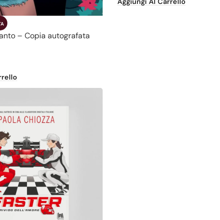
Aggiungi Al Carrello
TA
tanto – Copia autografata
rello