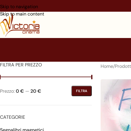
Skip to navigation
Skip to main content
FILTRA PER PREZZO
Home
/
Prodott
Prezzo:
0 €
—
20 €
FILTRA
CATEGORIE
Segnalibri magnetici