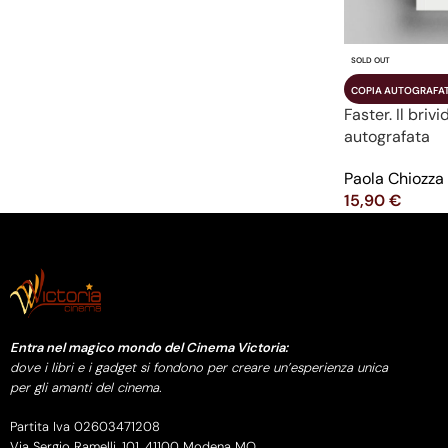
SOLD OUT
COPIA AUTOGRAFA
Faster. Il bri
autografata
Paola Chiozza
15,90
€
Leggi Tutto
Entra nel magico mondo del Cinema Victoria:
dove i libri e i gadget si fondono per creare un’esperienza unica
per gli amanti del cinema.
Partita Iva 02603471208
Via Sergio Ramelli, 101, 41100 Modena MO