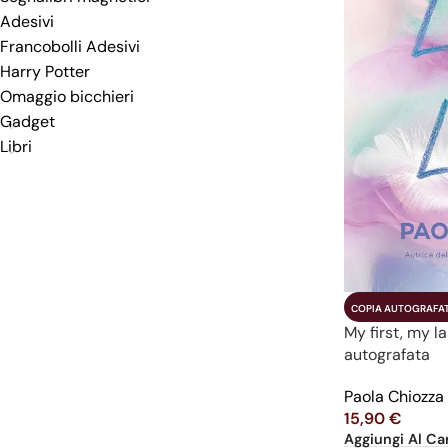
Adesivi
Francobolli Adesivi
Harry Potter
Omaggio bicchieri
Gadget
Libri
COPIA AUTOGRAFA
My first, my l
autografata
Paola Chiozza
15,90
€
Aggiungi Al Car