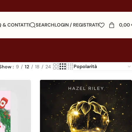
Q & CONTATTI
SEARCH
LOGIN / REGISTRATI
0,00
Show
9
12
18
24