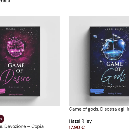
rello
Game of gods. Discesa agli i
TA
Hazel Riley
e. Devozione – Copia
17,90
€