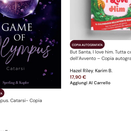
COPIA AUTOGRAFATA
But Santa, I love him. Tutta 
dell’Avvento – Copia autogr
Hazel Riley
,
Karim B.
17,90
€
Aggiungi Al Carrello
TA
us. Catarsi- Copia