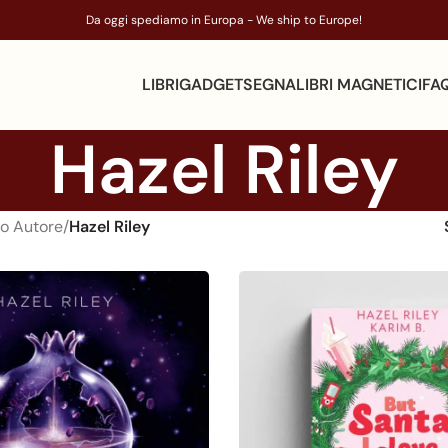
Da oggi spediamo in Europa - We ship to Europe!
LIBRI
GADGET
SEGNALIBRI MAGNETICI
FA
Hazel Riley
o Autore
/
Hazel Riley