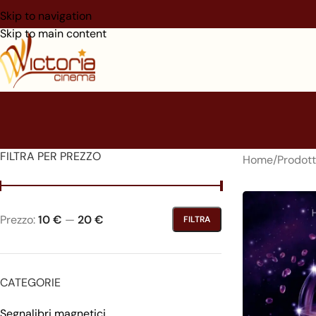
Skip to navigation
Skip to main content
FILTRA PER PREZZO
Home
/
Prodott
Prezzo:
10 €
—
20 €
FILTRA
CATEGORIE
Segnalibri magnetici