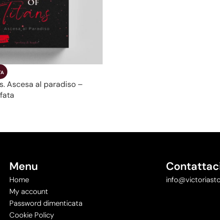
TA
s. Ascesa al paradiso –
fata
rello
Menu
Contattac
Home
info@victoriasto
My account
Password dimenticata
Cookie Policy