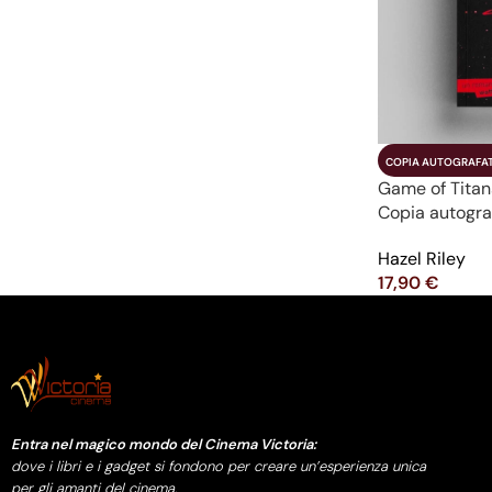
COPIA AUTOGRAFA
Game of Titan
Copia autogra
Hazel Riley
17,90
€
Aggiungi Al Car
Entra nel magico mondo del Cinema Victoria:
dove i libri e i gadget si fondono per creare un’esperienza unica
per gli amanti del cinema.