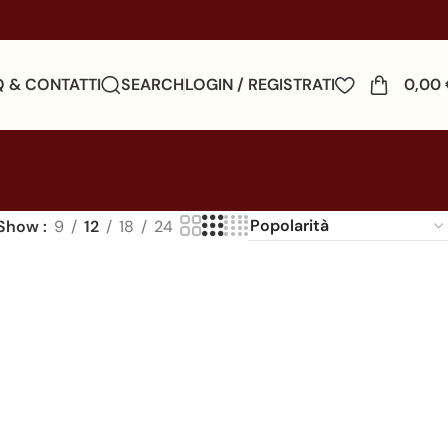
Q & CONTATTI
SEARCH
LOGIN / REGISTRATI
0,00
Show
9
12
18
24