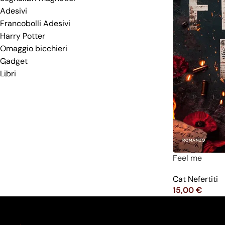
Adesivi
Francobolli Adesivi
Harry Potter
Omaggio bicchieri
Gadget
Libri
Feel me
Cat Nefertiti
15,00
€
Aggiungi Al Car