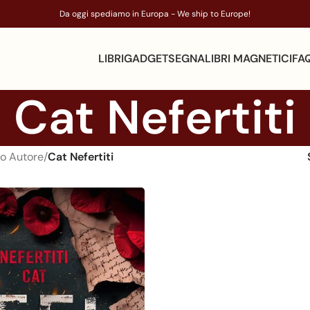
Da oggi spediamo in Europa - We ship to Europe!
LIBRI
GADGET
SEGNALIBRI MAGNETICI
FA
Cat Nefertiti
o Autore
/
Cat Nefertiti