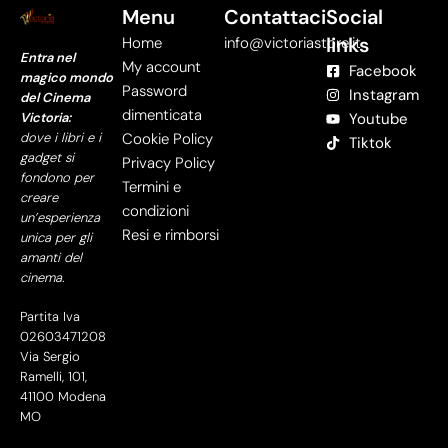
Menu
Contattaci
Social
links
Home
info@victoriastore.it
Entra nel
My account
Facebook
magico mondo
Password
Instagram
del Cinema
dimenticata
Victoria:
Youtube
dove i libri e i
Cookie Policy
Tiktok
gadget si
Privacy Policy
fondono per
Termini e
creare
condizioni
un’esperienza
Resi e rimborsi
unica per gli
amanti del
cinema.
Partita Iva
02603471208
Via Sergio
Ramelli, 101,
41100 Modena
MO