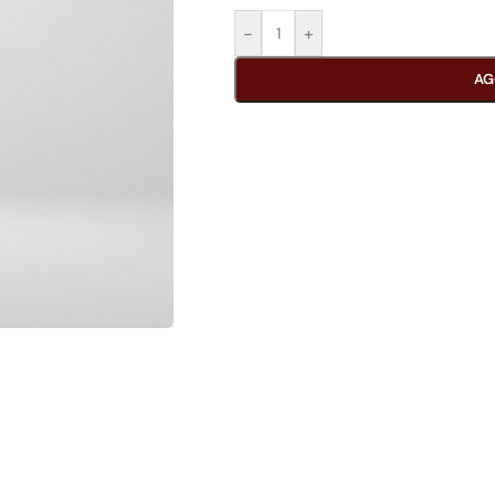
-
+
AG