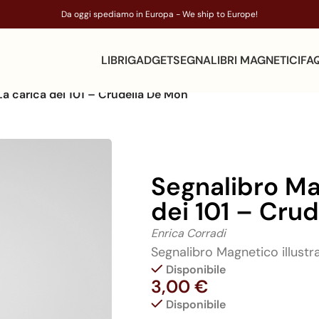
Da oggi spediamo in Europa - We ship to Europe!
LIBRI
GADGET
SEGNALIBRI MAGNETICI
FA
a carica dei 101 – Crudelia De Mon
Segnalibro Ma
dei 101 – Cru
Enrica Corradi
Segnalibro Magnetico illustr
Disponibile
3,00
€
Disponibile