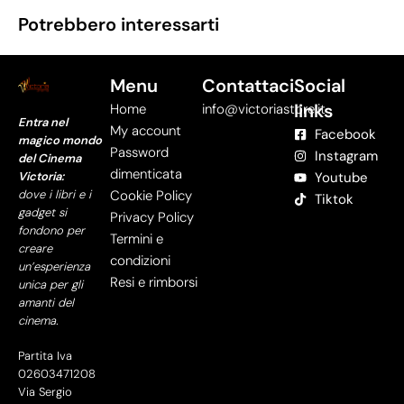
Potrebbero interessarti
Menu
Contattaci
Social
links
Home
info@victoriastore.it
Entra nel
My account
Facebook
magico mondo
Password
Instagram
del Cinema
dimenticata
Victoria:
Youtube
dove i libri e i
Cookie Policy
Tiktok
gadget si
Privacy Policy
fondono per
Termini e
creare
condizioni
un’esperienza
Resi e rimborsi
unica per gli
amanti del
cinema.
Partita Iva
02603471208
Via Sergio