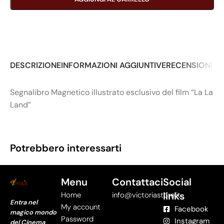
DESCRIZIONE
INFORMAZIONI AGGIUNTIVE
RECENSIONI (0
Segnalibro Magnetico illustrato esclusivo del film “La La
Land”
Potrebbero interessarti
Menu
Contattaci
Social
links
Home
info@victoriastore.it
Entra nel
My account
Facebook
magico mondo
Password
Instagram
del Cinema