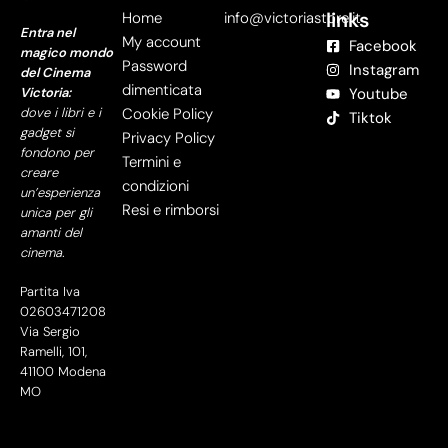
links
Home
info@victoriastore.it
Entra nel
My account
Facebook
magico mondo
Password
Instagram
del Cinema
dimenticata
Victoria:
Youtube
dove i libri e i
Cookie Policy
Tiktok
gadget si
Privacy Policy
fondono per
Termini e
creare
condizioni
un’esperienza
Resi e rimborsi
unica per gli
amanti del
cinema.
Partita Iva
02603471208
Via Sergio
Ramelli, 101,
41100 Modena
MO