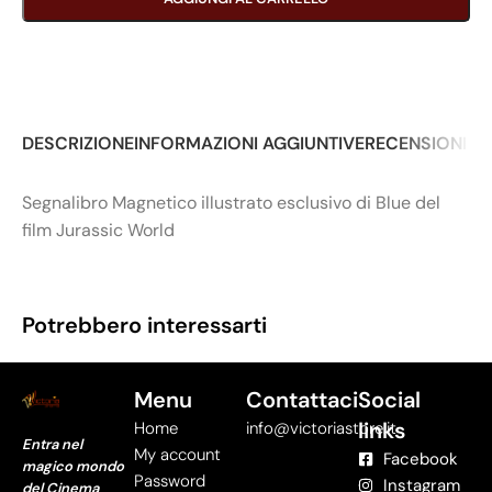
DESCRIZIONE
INFORMAZIONI AGGIUNTIVE
RECENSIONI (0
Segnalibro Magnetico illustrato esclusivo di Blue del
film Jurassic World
Potrebbero interessarti
Menu
Contattaci
Social
links
Home
info@victoriastore.it
Entra nel
My account
Facebook
magico mondo
Password
Instagram
del Cinema