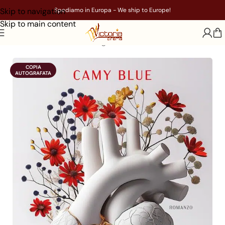
Skip to navigation
Spediamo in Europa - We ship to Europe!
Skip to main content
Home
/
Libri
/
Genere
/
Young Adult
COPIA

AUTOGRAFATA