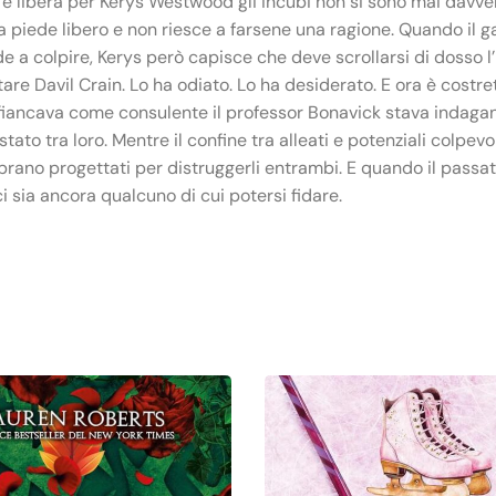
 libera per Kerys Westwood gli incubi non si sono mai davvero 
ra a piede libero e non riesce a farsene una ragione. Quando il
de a colpire, Kerys però capisce che deve scrollarsi di dosso 
are Davil Crain. Lo ha odiato. Lo ha desiderato. E ora è costret
ffiancava come consulente il professor Bonavick stava indagan
ato tra loro. Mentre il confine tra alleati e potenziali colpevol
mbrano progettati per distruggerli entrambi. E quando il passa
i sia ancora qualcuno di cui potersi fidare.