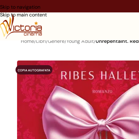
Skip to navigation
Skip to main content
Home
/
Libri
/
Genere
/
Young Adult
/
Unrepentaint. Red
COPIA AUTOGRAFATA