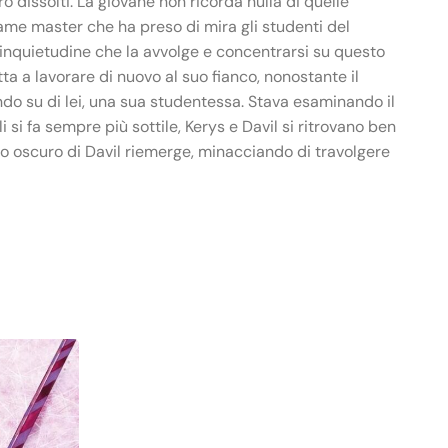
dissolti. La giovane non ricorda nulla di quelle
 game master che ha preso di mira gli studenti del
l’inquietudine che la avvolge e concentrarsi su questo
ta a lavorare di nuovo al suo fianco, nonostante il
do su di lei, una sua studentessa. Stava esaminando il
i si fa sempre più sottile, Kerys e Davil si ritrovano ben
to oscuro di Davil riemerge, minacciando di travolgere