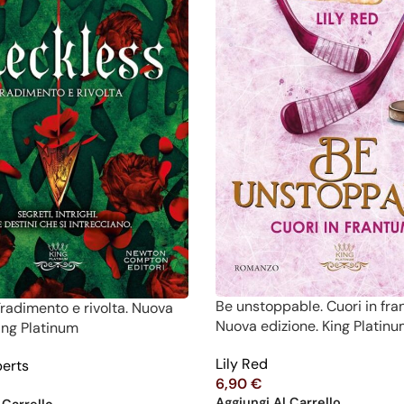
Be unstoppable. Cuori in fra
Tradimento e rivolta. Nuova
Nuova edizione. King Platin
King Platinum
Lily Red
berts
6,90
€
Aggiungi Al Carrello