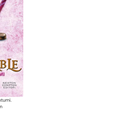
ntumi.
um