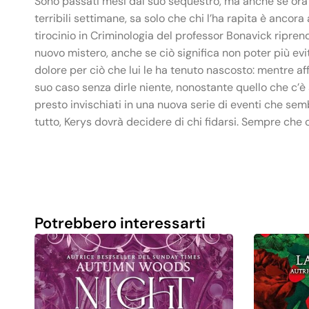
Sono passati mesi dal suo sequestro, ma anche se ora è
terribili settimane, sa solo che chi l’ha rapita è anco
tirocinio in Criminologia del professor Bonavick ripren
nuovo mistero, anche se ciò significa non poter più evit
dolore per ciò che lui le ha tenuto nascosto: mentre a
suo caso senza dirle niente, nonostante quello che c’è st
presto invischiati in una nuova serie di eventi che se
tutto, Kerys dovrà decidere di chi fidarsi. Sempre che c
Potrebbero interessarti