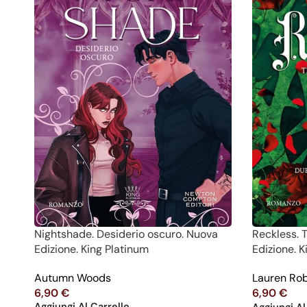
Nightshade. Desiderio oscuro. Nuova
Reckless. 
Edizione. King Platinum
Edizione. 
Autumn Woods
Lauren Ro
6,90
€
6,90
€
Aggiungi Al Carrello