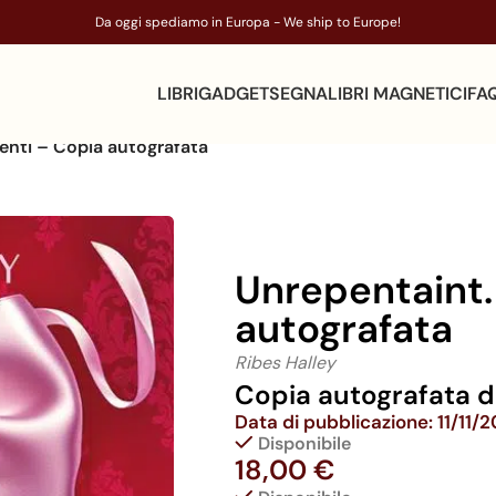
Da oggi spediamo in Europa - We ship to Europe!
LIBRI
GADGET
SEGNALIBRI MAGNETICI
FA
enti – Copia autografata
Unrepentaint.
autografata
Ribes Halley
Copia autografata da
Data di pubblicazione: 11/11/
Disponibile
18,00
€