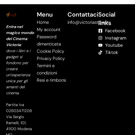
Menu
Contattaci
Social
links
Home
info@victoriastore.it
Entra nel
My account
Facebook
magico mondo
Password
Instagram
del Cinema
dimenticata
Victoria:
Youtube
dove i libri e i
Cookie Policy
Tiktok
gadget si
Privacy Policy
fondono per
Termini e
creare
condizioni
un’esperienza
Resi e rimborsi
unica per gli
amanti del
cinema.
Partita Iva
02603471208
Via Sergio
Ramelli, 101,
41100 Modena
MO