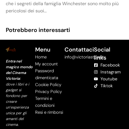
che i segreti della famiglia Winchester sono molto più
pericolosi dei suoi…
Potrebbero interessarti
Menu
Contattaci
Social
links
Home
info@victoriastore.it
Entra nel
My account
Facebook
magico mondo
Password
Instagram
del Cinema
dimenticata
Victoria:
Youtube
dove i libri e i
Cookie Policy
Tiktok
gadget si
Privacy Policy
fondono per
Termini e
creare
condizioni
un’esperienza
Resi e rimborsi
unica per gli
amanti del
cinema.