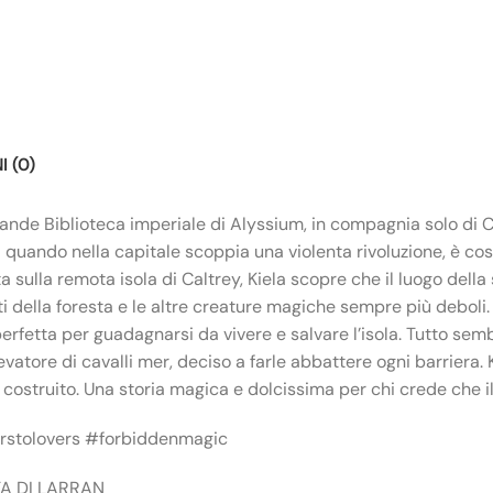
 (0)
Grande Biblioteca imperiale di Alyssium, in compagnia solo di C
 quando nella capitale scoppia una violenta rivoluzione, è cost
ta sulla remota isola di Caltrey, Kiela scopre che il luogo dell
iriti della foresta e le altre creature magiche sempre più debol
fetta per guadagnarsi da vivere e salvare l’isola. Tutto sembr
levatore di cavalli mer, deciso a farle abbattere ogni barriera. 
a costruito. Una storia magica e dolcissima per chi crede che i
rstolovers #forbiddenmagic
TA DI LARRAN