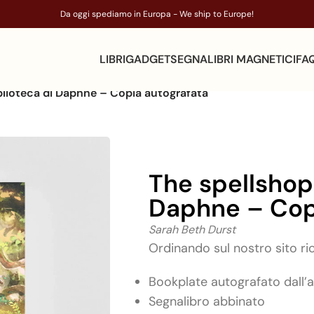
Da oggi spediamo in Europa - We ship to Europe!
LIBRI
GADGET
SEGNALIBRI MAGNETICI
FA
iblioteca di Daphne – Copia autografata
The spellshop.
Daphne – Cop
Sarah Beth Durst
Ordinando sul nostro sito ric
Bookplate autografato dall’a
Segnalibro abbinato