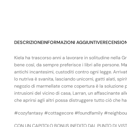
DESCRIZIONE
INFORMAZIONI AGGIUNTIVE
RECENSIONI
Kiela ha trascorso anni a lavorare in solitudine nella 
bene così, da sempre preferisce i libri alle persone. Ma
antichi incantesimi, custoditi contro ogni legge. Arriva
lo nutriva è svanita, lasciando unicorni, gatti alati, sp
negozio di marmellate come copertura è la soluzione per
intrusioni del vicino di casa, Larran, un affascinante al
che aprirsi agli altri possa distruggere tutto ciò che h
#cozyfantasy #cottagecore #foundfamily #neighbou
CON UN CAPITOLO BONUS INEDITO DAL PUNTO DI VIS