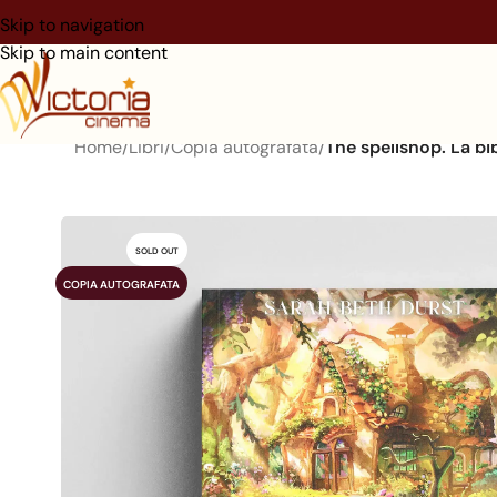
Skip to navigation
Skip to main content
Home
/
Libri
/
Copia autografata
/
The spellshop. La b
SOLD OUT
COPIA AUTOGRAFATA