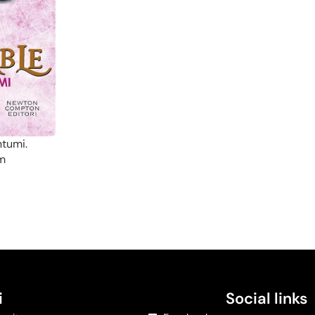
ntumi.
um
i
Social links