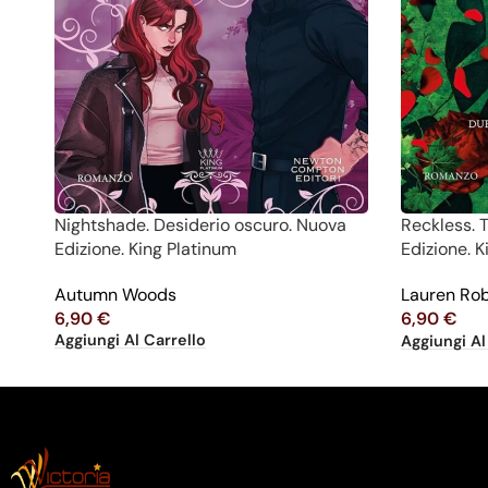
Nightshade. Desiderio oscuro. Nuova
Reckless. 
Edizione. King Platinum
Edizione. 
Autumn Woods
Lauren Ro
6,90
€
6,90
€
Aggiungi Al Carrello
Aggiungi Al