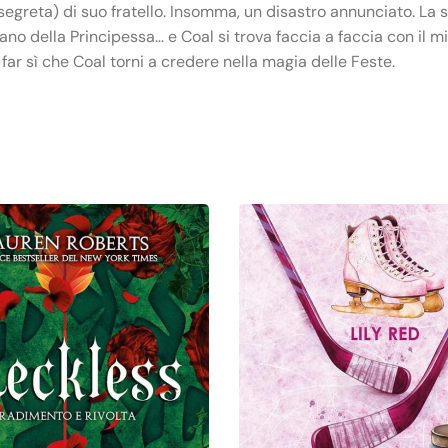
greta) di suo fratello. Insomma, un disastro annunciato. La si
no della Principessa… e Coal si trova faccia a faccia con il mi
far sì che Coal torni a credere nella magia delle Feste.