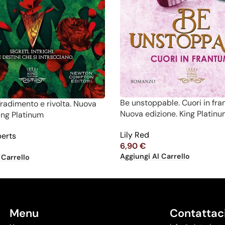
Be unstoppable. Cuori in fra
Tradimento e rivolta. Nuova
Nuova edizione. King Platin
King Platinum
Lily Red
berts
6,90
€
Aggiungi Al Carrello
 Carrello
Menu
Contattac