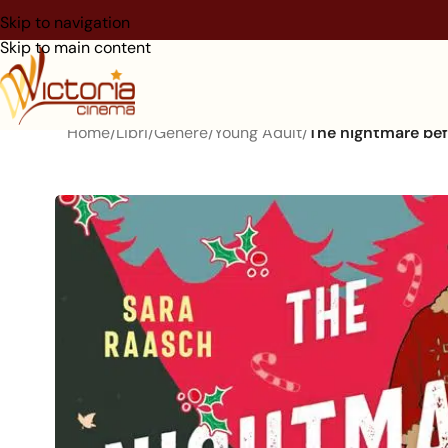
Skip to navigation
Skip to main content
Home
/
Libri
/
Genere
/
Young Adult
/
The nightmare bef