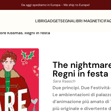
Da oggi spediamo in Europa - We ship to Europe!
LIBRI
GADGET
SEGNALIBRI MAGNETICI
FA
ore Kissmas. Regni in festa
The nightmare
Regni in festa
Sara Raasch
Due principi. Due Festività
Le ambientazioni di palazzo
d’animazione più amato di
più originale e divertente 