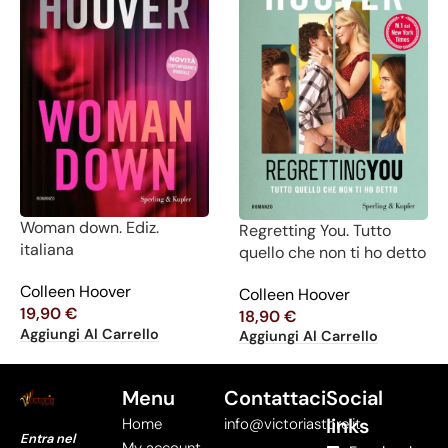
Woman down. Ediz.
Regretting You. Tutto
italiana
quello che non ti ho detto
Colleen Hoover
Colleen Hoover
19,90
€
18,90
€
Aggiungi Al Carrello
Aggiungi Al Carrello
Menu
Contattaci
Social
links
Home
info@victoriastore.it
Entra nel