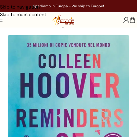
Skip to navigation
Spediamo in Europa - We ship to Europe!
Skip to main content
Home
/
Libri
/
Genere
/
Young Adult