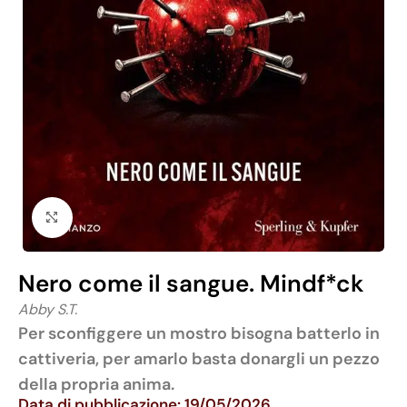
Click to enlarge
Nero come il sangue. Mindf*ck
Abby S.T.
Per sconfiggere un mostro bisogna batterlo in
cattiveria, per amarlo basta donargli un pezzo
della propria anima.
Data di pubblicazione: 19/05/2026