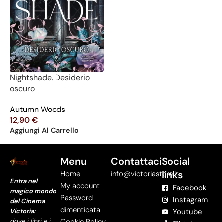
Nightshade. Desiderio
oscuro
Autumn Woods
12,90
€
Aggiungi Al Carrello
Menu
Contattaci
Social
links
Home
info@victoriastore.it
Entra nel
My account
Facebook
magico mondo
Password
Instagram
del Cinema
dimenticata
Victoria:
Youtube
dove i libri e i
Cookie Policy