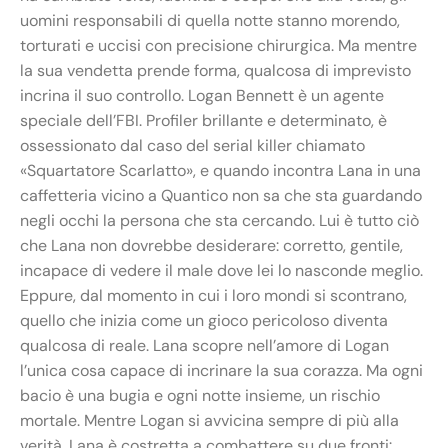
uomini responsabili di quella notte stanno morendo,
torturati e uccisi con precisione chirurgica. Ma mentre
la sua vendetta prende forma, qualcosa di imprevisto
incrina il suo controllo. Logan Bennett è un agente
speciale dell’FBI. Profiler brillante e determinato, è
ossessionato dal caso del serial killer chiamato
«Squartatore Scarlatto», e quando incontra Lana in una
caffetteria vicino a Quantico non sa che sta guardando
negli occhi la persona che sta cercando. Lui è tutto ciò
che Lana non dovrebbe desiderare: corretto, gentile,
incapace di vedere il male dove lei lo nasconde meglio.
Eppure, dal momento in cui i loro mondi si scontrano,
quello che inizia come un gioco pericoloso diventa
qualcosa di reale. Lana scopre nell’amore di Logan
l’unica cosa capace di incrinare la sua corazza. Ma ogni
bacio è una bugia e ogni notte insieme, un rischio
mortale. Mentre Logan si avvicina sempre di più alla
verità, Lana è costretta a combattere su due fronti: