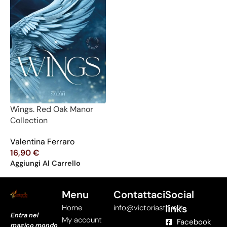
Wings. Red Oak Manor
Collection
Valentina Ferraro
16,90
€
Aggiungi Al Carrello
Menu
Contattaci
Social
links
Home
info@victoriastore.it
Entra nel
My account
Facebook
magico mondo