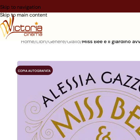
Skip to navigation
Skip to main content
Home
/
Libri
/
Genere
/
Giallo
/
Miss Bee e il giardino a
COPIA AUTOGRAFATA