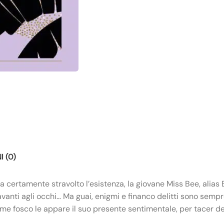
 (0)
certamente stravolto l’esistenza, la giovane Miss Bee, alias B
vanti agli occhi… Ma guai, enigmi e financo delitti sono sempre 
ome fosco le appare il suo presente sentimentale, per tacer de