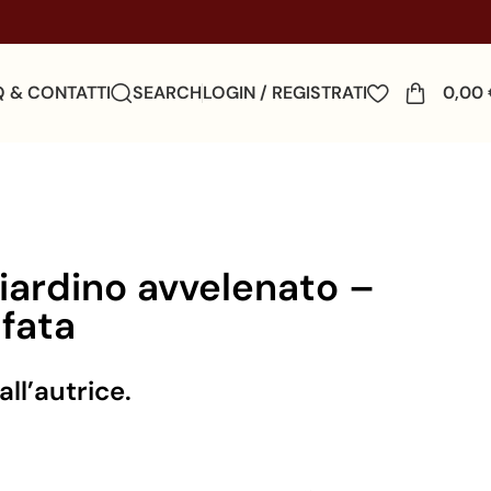
Q & CONTATTI
SEARCH
LOGIN / REGISTRATI
0,00
giardino avvelenato –
fata
ll’autrice.