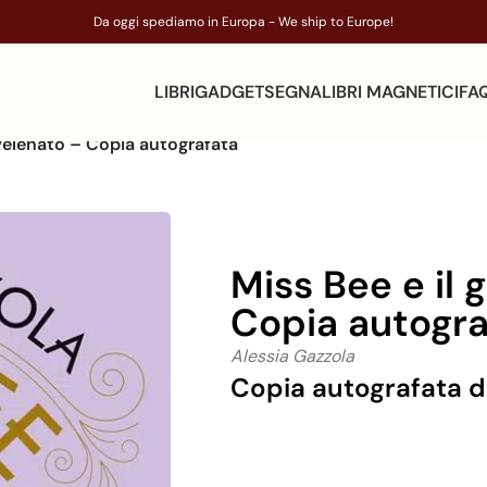
Da oggi spediamo in Europa - We ship to Europe!
LIBRI
GADGET
SEGNALIBRI MAGNETICI
FA
vvelenato – Copia autografata
Miss Bee e il 
Copia autogra
Alessia Gazzola
Copia autografata da