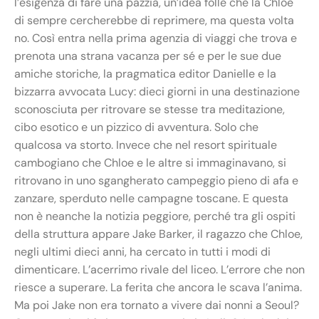
l’esigenza di fare una pazzia, un’idea folle che la Chloe
di sempre cercherebbe di reprimere, ma questa volta
no. Così entra nella prima agenzia di viaggi che trova e
prenota una strana vacanza per sé e per le sue due
amiche storiche, la pragmatica editor Danielle e la
bizzarra avvocata Lucy: dieci giorni in una destinazione
sconosciuta per ritrovare se stesse tra meditazione,
cibo esotico e un pizzico di avventura. Solo che
qualcosa va storto. Invece che nel resort spirituale
cambogiano che Chloe e le altre si immaginavano, si
ritrovano in uno sgangherato campeggio pieno di afa e
zanzare, sperduto nelle campagne toscane. E questa
non è neanche la notizia peggiore, perché tra gli ospiti
della struttura appare Jake Barker, il ragazzo che Chloe,
negli ultimi dieci anni, ha cercato in tutti i modi di
dimenticare. L’acerrimo rivale del liceo. L’errore che non
riesce a superare. La ferita che ancora le scava l’anima.
Ma poi Jake non era tornato a vivere dai nonni a Seoul?