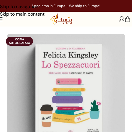
Skip to navigation
Spediamo in Europa - We ship to Europe!
Skip to main content
Home
/
Libri
/
Genere
/
Narrativa
COPIA

AUTOGRAFATA