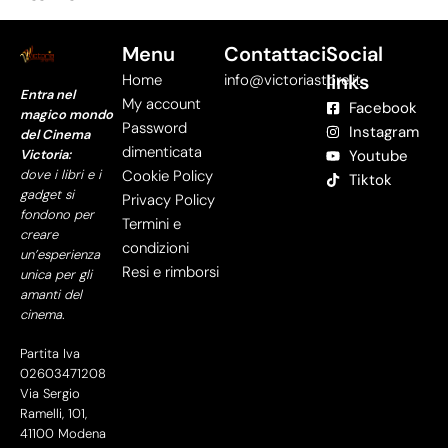
Menu
Contattaci
Social
links
Home
info@victoriastore.it
Entra nel
My account
Facebook
magico mondo
Password
Instagram
del Cinema
dimenticata
Victoria:
Youtube
dove i libri e i
Cookie Policy
Tiktok
gadget si
Privacy Policy
fondono per
Termini e
creare
condizioni
un’esperienza
Resi e rimborsi
unica per gli
amanti del
cinema.
Partita Iva
02603471208
Via Sergio
Ramelli, 101,
41100 Modena