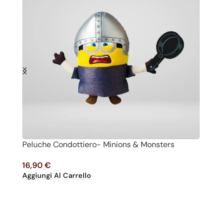
Peluche Condottiero- Minions & Monsters
P
16,90
€
1
Aggiungi Al Carrello
Ag