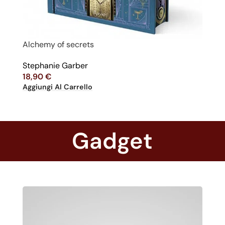
Tu
E
Alchemy of secrets
1
Ag
Stephanie Garber
18,90
€
Aggiungi Al Carrello
Gadget