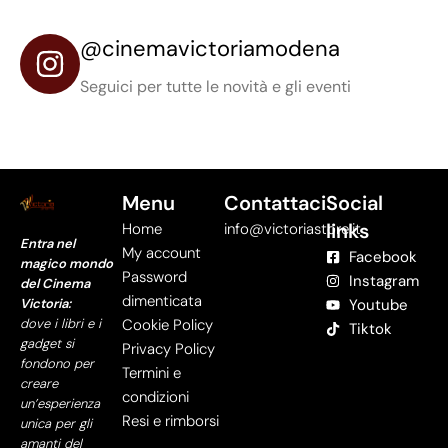
@cinemavictoriamodena
Seguici per tutte le novità e gli eventi
Menu
Contattaci
Social
links
Home
info@victoriastore.it
Entra nel
My account
Facebook
magico mondo
Password
Instagram
del Cinema
dimenticata
Victoria:
Youtube
dove i libri e i
Cookie Policy
Tiktok
gadget si
Privacy Policy
fondono per
Termini e
creare
condizioni
un’esperienza
Resi e rimborsi
unica per gli
amanti del