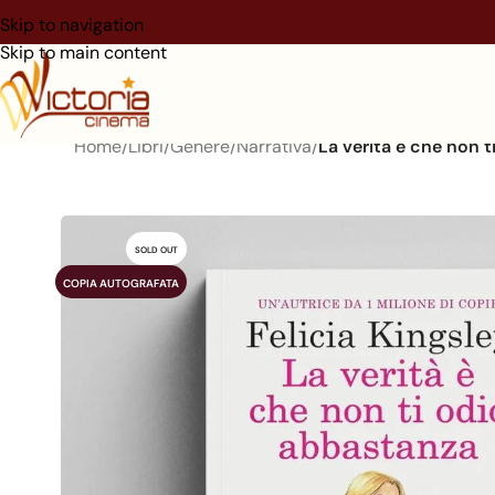
Skip to navigation
Skip to main content
Home
/
Libri
/
Genere
/
Narrativa
/
La verità è che non 
SOLD OUT
COPIA AUTOGRAFATA