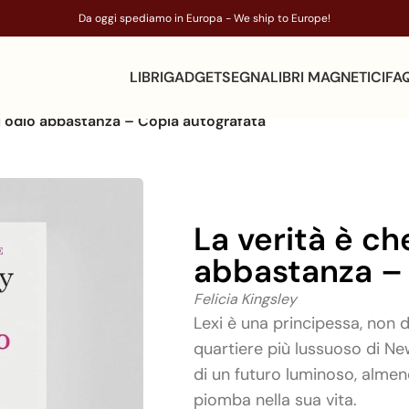
Da oggi spediamo in Europa - We ship to Europe!
LIBRI
GADGET
SEGNALIBRI MAGNETICI
FA
ti odio abbastanza – Copia autografata
La verità è ch
abbastanza – 
Felicia Kingsley
Lexi è una principessa, non de
quartiere più lussuoso di New
di un futuro luminoso, alme
piomba nella sua vita.