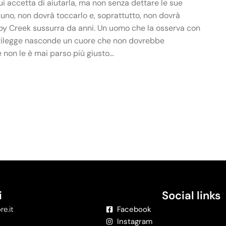
 Lui accetta di aiutarla, ma non senza dettare le sue
uno, non dovrà toccarlo e, soprattutto, non dovrà
 Ruby Creek sussurra da anni. Un uomo che la osserva con
uorilegge nasconde un cuore che non dovrebbe
le non le è mai parso più giusto…
i
Social links
re.it
Facebook
Instagram