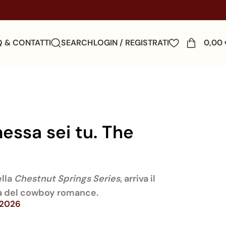
Q & CONTATTI
SEARCH
LOGIN / REGISTRATI
0,00
ssa sei tu. The
ella
Chestnut Springs Series
, arriva il
a del cowboy romance.
/2026