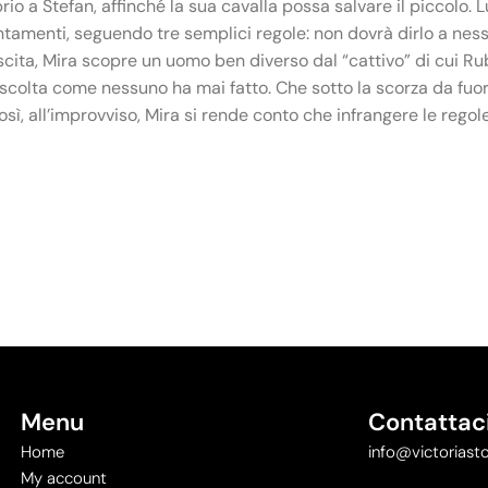
prio a Stefan, affinché la sua cavalla possa salvare il piccolo.
tamenti, seguendo tre semplici regole: non dovrà dirlo a ness
ni uscita, Mira scopre un uomo ben diverso dal “cattivo” di cui
 ascolta come nessuno ha mai fatto. Che sotto la scorza da f
Così, all’improvviso, Mira si rende conto che infrangere le rego
Menu
Contattac
Home
info@victoriasto
My account