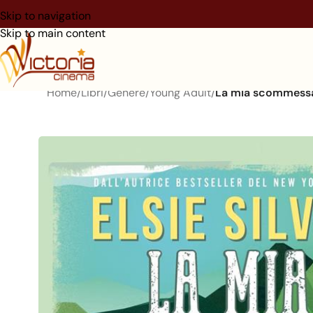
Skip to navigation
Skip to main content
Home
/
Libri
/
Genere
/
Young Adult
/
La mia scommessa 