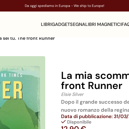
Da oggi spediamo in Europa - We ship to Europe!
LIBRI
GADGET
SEGNALIBRI MAGNETICI
FA
sei tu. The front Runner
La mia scomme
front Runner
Elsie Silver
Dopo il grande successo d
nuovo romanzo della regin
Data di pubblicazione: 31/03
Disponibile
12,90
€