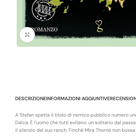
Click to enlarge
DESCRIZIONE
INFORMAZIONI AGGIUNTIVE
RECENSIONI
A Stefan spetta il titolo di nemico pubblico numero un
Dalca. È l’uomo che tutti evitano: un solitario dal pass
il silenzio del suo ranch. Finché Mira Thorne non bussa 