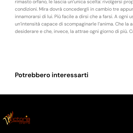
rimasto orfano, le lascia un’unica scelta: rivolgersi pro
condizioni. Mira dovrà concedergli in cambio tre appun
innamorarsi di lui. Più facile a dirsi che a farsi. A og
un’intensità capace di scompaginarle l’anima. Che la
desiderare e che, invece, la attrae ogni giorno di più. 
Potrebbero interessarti