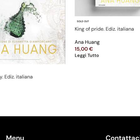
SOLD OUT
King of pride. Ediz. italiana
Ana Huang
15,00
€
Leggi Tutto
. Ediz. italiana
g
Menu
Contattac