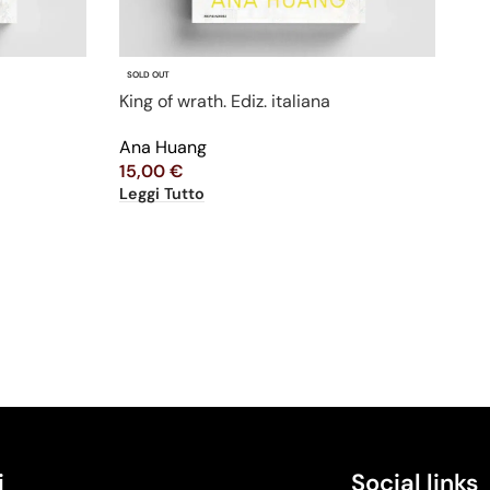
SOLD OUT
King of wrath. Ediz. italiana
Ana Huang
15,00
€
Leggi Tutto
i
Social links