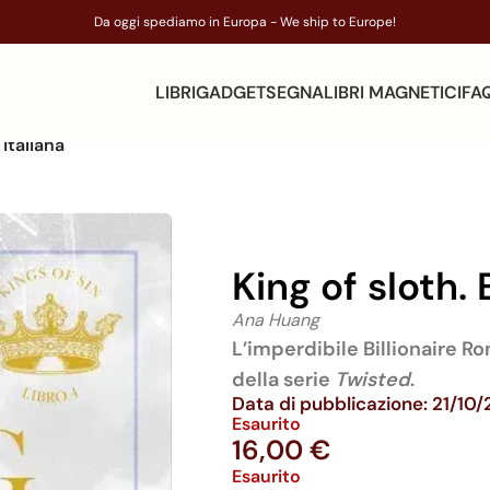
Da oggi spediamo in Europa - We ship to Europe!
LIBRI
GADGET
SEGNALIBRI MAGNETICI
FA
 italiana
King of sloth. 
Ana Huang
L’imperdibile Billionaire R
della serie
Twisted
.
Data di pubblicazione: 21/10
Esaurito
16,00
€
Esaurito