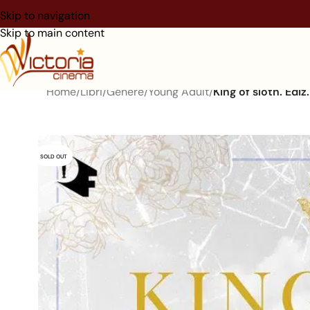
Skip to navigation
Skip to main content
Home
/
Libri
/
Genere
/
Young Adult
/
King of sloth. Ediz.
SOLD OUT