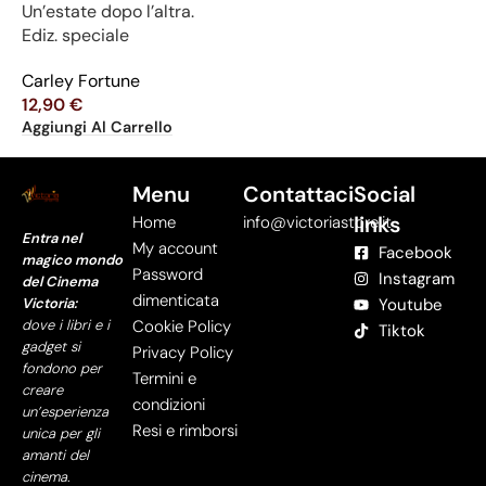
Un’estate dopo l’altra.
Ediz. speciale
Carley Fortune
12,90
€
Aggiungi Al Carrello
Menu
Contattaci
Social
links
Home
info@victoriastore.it
Entra nel
My account
Facebook
magico mondo
Password
Instagram
del Cinema
dimenticata
Victoria:
Youtube
dove i libri e i
Cookie Policy
Tiktok
gadget si
Privacy Policy
fondono per
Termini e
creare
condizioni
un’esperienza
Resi e rimborsi
unica per gli
amanti del
cinema.