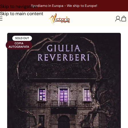
Skip to navigation
Spediamo in Europa - We ship to Europe!
Skip to main content
Home
/
Libri
/
Genere
/
Horror
SOLD OUT
COPIA

AUTOGRAFATA