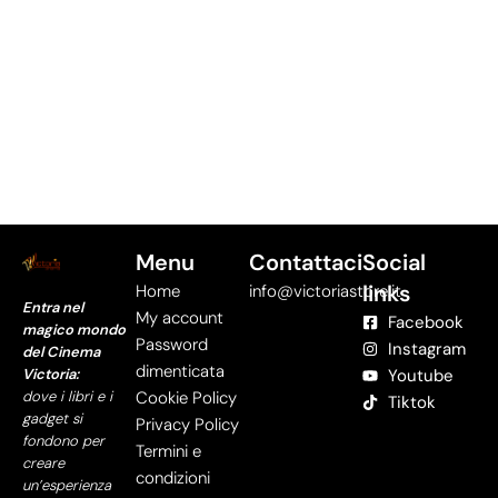
Menu
Contattaci
Social
links
Home
info@victoriastore.it
Entra nel
My account
Facebook
magico mondo
Password
Instagram
del Cinema
dimenticata
Victoria:
Youtube
dove i libri e i
Cookie Policy
Tiktok
gadget si
Privacy Policy
fondono per
Termini e
creare
condizioni
un’esperienza