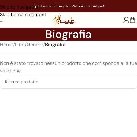
Skip to navigation
Spediamo in Europa - We ship to Europe!
Skip to main content
Biografia
Home
/
Libri
/
Genere
/
Biografia
Non è stato trovato nessun prodotto che corrisponde alla tua
selezione.