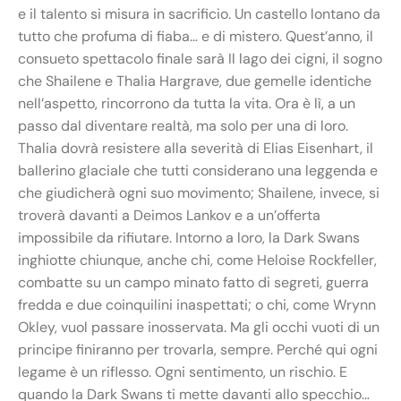
e il talento si misura in sacrificio. Un castello lontano da
tutto che profuma di fiaba… e di mistero. Quest’anno, il
consueto spettacolo finale sarà Il lago dei cigni, il sogno
che Shailene e Thalia Hargrave, due gemelle identiche
nell’aspetto, rincorrono da tutta la vita. Ora è lì, a un
passo dal diventare realtà, ma solo per una di loro.
Thalia dovrà resistere alla severità di Elias Eisenhart, il
ballerino glaciale che tutti considerano una leggenda e
che giudicherà ogni suo movimento; Shailene, invece, si
troverà davanti a Deimos Lankov e a un’offerta
impossibile da rifiutare. Intorno a loro, la Dark Swans
inghiotte chiunque, anche chi, come Heloise Rockfeller,
combatte su un campo minato fatto di segreti, guerra
fredda e due coinquilini inaspettati; o chi, come Wrynn
Okley, vuol passare inosservata. Ma gli occhi vuoti di un
principe finiranno per trovarla, sempre. Perché qui ogni
legame è un riflesso. Ogni sentimento, un rischio. E
quando la Dark Swans ti mette davanti allo specchio…