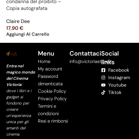
condanna del proibito –
Copia autografata
Claire Dee
17,90
€
Aggiungi Al Carrello
Menu
Contattaci
Social
links
Home
info@victoriastore.it
Entra nel
My account
Facebook
magico mondo
Password
Instagram
del Cinema
dimenticata
Victoria:
Youtube
dove i libri e i
Cookie Policy
Tiktok
gadget si
Privacy Policy
fondono per
Termini e
creare
condizioni
un’esperienza
Resi e rimborsi
unica per gli
amanti del
cinema.