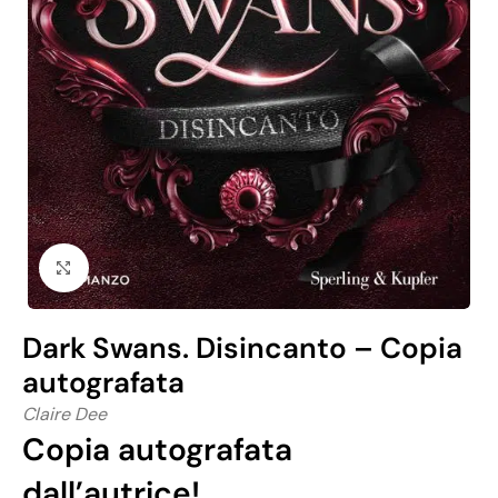
Click to enlarge
Dark Swans. Disincanto – Copia
autografata
Claire Dee
Copia autografata
dall’autrice!