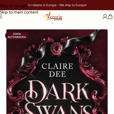
Skip to navigation
Spediamo in Europa - We ship to Europe!
Skip to main content
Home
/
Libri
/
Genere
/
Young Adult
COPIA

AUTOGRAFATA