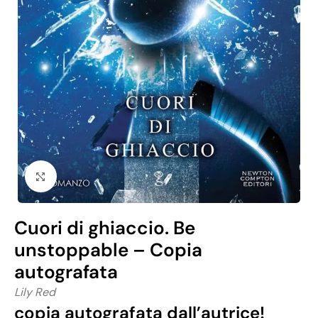
Click to enlarge
Cuori di ghiaccio. Be
unstoppable – Copia
autografata
Lily Red
copia autografata dall’autrice!