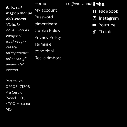
links
Home
info@victoriastore.it
Entra nel
My account
Facebook
magico mondo
Password
Instagram
del Cinema
dimenticata
Victoria:
Youtube
dove i libri e i
Cookie Policy
Tiktok
gadget si
Privacy Policy
fondono per
Termini e
creare
condizioni
un’esperienza
Resi e rimborsi
unica per gli
amanti del
cinema.
Partita Iva
02603471208
Via Sergio
Ramelli, 101,
41100 Modena
MO