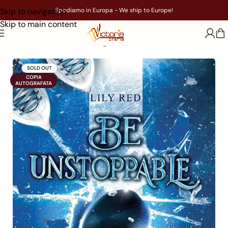
Skip to navigation
Spediamo in Europa - We ship to Europe!
Skip to main content
Home
/
Libri
/
Genere
/
Young Adult
SOLD OUT
COPIA

AUTOGRAFATA